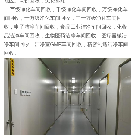
地区。高价回收，免费拆除。
百级
净化车间回收
，千级
净化车间回收
，万级
净化车
间回收
，十万级
净化车间回收
，三十万级
净化车间回
收
，电子
洁净车间回收
，食品工业
洁净车间回收
，化妆
品
洁净车间回收
，生物医药
洁净车间回收
，医疗器械
洁
净车间回收
，洁净室GMP车间回收，精密制造
洁净车间
回收
。